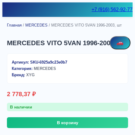
Skip
+7 (916) 562-92-77
to
content
Главная
/
MERCEDES
/ MERCEDES VITO 5VAN 1996-2003, шт
MERCEDES VITO 5VAN 1996-2003, шт
Артикул:
SKU-6925a9c23e0b7
Категория:
MERCEDES
Бренд:
XYG
2 778,37
₽
В наличии
Количество
В корзину
товара
MERCEDES