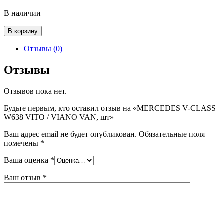
В наличии
Количество
В корзину
товара
MERCEDES
Отзывы (0)
V-
CLASS
Отзывы
W638
VITO
Отзывов пока нет.
/
VIANO
Будьте первым, кто оставил отзыв на «MERCEDES V-CLASS
VAN,
W638 VITO / VIANO VAN, шт»
шт
Ваш адрес email не будет опубликован.
Обязательные поля
помечены
*
Ваша оценка
*
Ваш отзыв
*