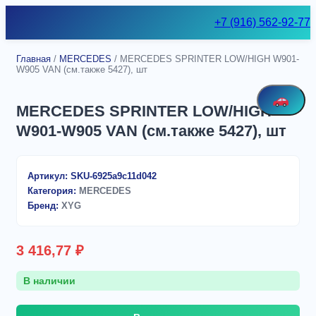
Skip
+7 (916) 562-92-77
to
content
Главная
/
MERCEDES
/ MERCEDES SPRINTER LOW/HIGH W901-
W905 VAN (см.также 5427), шт
MERCEDES SPRINTER LOW/HIGH
W901-W905 VAN (см.также 5427), шт
Артикул:
SKU-6925a9c11d042
Категория:
MERCEDES
Бренд:
XYG
3 416,77
₽
В наличии
Количество