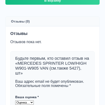
В корзину
товара
MERCEDES
SPRINTER
LOW/HIGH
W901-
Отзывы (0)
W905
VAN
(см.также
Отзывы
5427),
шт
Отзывов пока нет.
Будьте первым, кто оставил отзыв на
«MERCEDES SPRINTER LOW/HIGH
W901-W905 VAN (см.также 5427),
шт»
Ваш адрес email не будет опубликован.
Обязательные поля помечены
*
Ваша оценка
*