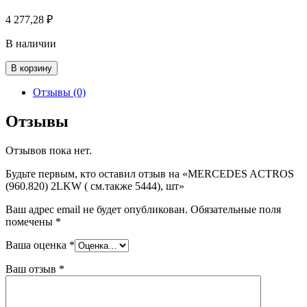
4 277,28
₽
В наличии
Количество
В корзину
товара
MERCEDES
Отзывы (0)
ACTROS
(960.820)
Отзывы
2LKW
(
Отзывов пока нет.
см.также
5444),
Будьте первым, кто оставил отзыв на «MERCEDES ACTROS
шт
(960.820) 2LKW ( см.также 5444), шт»
Ваш адрес email не будет опубликован.
Обязательные поля
помечены
*
Ваша оценка
*
Ваш отзыв
*