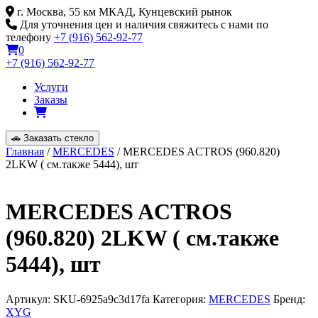
Skip
г. Москва, 55 км МКАД, Кунцевский рынок
to
Для уточнения цен и наличия свяжитесь с нами по
content
телефону
+7 (916) 562-92-77
0
+7 (916) 562-92-77
Услуги
Заказы
🚗
Заказать стекло
Главная
/
MERCEDES
/ MERCEDES ACTROS (960.820)
2LKW ( см.также 5444), шт
MERCEDES ACTROS
(960.820) 2LKW ( см.также
5444), шт
Артикул:
SKU-6925a9c3d17fa
Категория:
MERCEDES
Бренд:
XYG