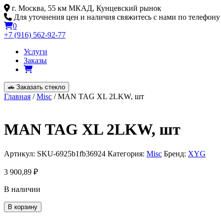
Skip
г. Москва, 55 км МКАД, Кунцевский рынок
to
Для уточнения цен и наличия свяжитесь с нами по телефону
content
0
+7 (916) 562-92-77
Услуги
Заказы
🚗
Заказать стекло
Главная
/
Misc
/ MAN TAG XL 2LKW, шт
MAN TAG XL 2LKW, шт
Артикул:
SKU-6925b1fb36924
Категория:
Misc
Бренд:
XYG
3 900,89
₽
В наличии
Количество
В корзину
товара