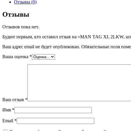
MAN
Отзывы (0)
TAG
XL
Отзывы
2LKW,
шт
Отзывов пока нет.
Будьте первым, кто оставил отзыв на «MAN TAG XL 2LKW, ш
Ваш адрес email не будет опубликован.
Обязательные поля пом
Ваша оценка
*
Ваш отзыв
*
Имя
*
Email
*