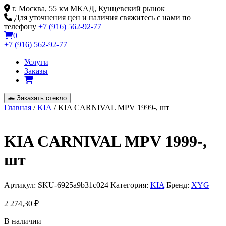
Skip
г. Москва, 55 км МКАД, Кунцевский рынок
to
Для уточнения цен и наличия свяжитесь с нами по
content
телефону
+7 (916) 562-92-77
0
+7 (916) 562-92-77
Услуги
Заказы
🚗
Заказать стекло
Главная
/
KIA
/ KIA CARNIVAL MPV 1999-, шт
KIA CARNIVAL MPV 1999-,
шт
Артикул:
SKU-6925a9b31c024
Категория:
KIA
Бренд:
XYG
2 274,30
₽
В наличии