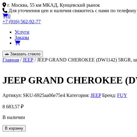
Skip
г. Москва, 55 км МКАД, Кунцевский рынок
to
Для уточнения цен и наличия свяжитесь с нами по телефону
content
0
+7 (916) 562-92-77
Услуги
Заказы
🚗
Заказать стекло
Главная
/
JEEP
/ JEEP GRAND CHEROKEE (DW1142) 5RGR, ш
JEEP GRAND CHEROKEE (DW
Артикул:
SKU-6925aa06e75e4
Категория:
JEEP
Бренд:
FUY
8 683,57
₽
В наличии
Количество
В корзину
товара