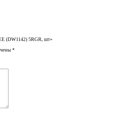
EE (DW1142) 5RGR, шт»
ечены
*