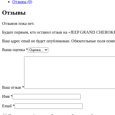
JEEP
Отзывы (0)
GRAND
CHEROKEE
Отзывы
(DW1142)
5RGR,
Отзывов пока нет.
шт
Будьте первым, кто оставил отзыв на «JEEP GRAND CHEROK
Ваш адрес email не будет опубликован.
Обязательные поля пом
Ваша оценка
*
Ваш отзыв
*
Имя
*
Email
*