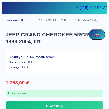
Skip
+7 (916) 562-92-77
to
content
Главная
/
JEEP
/ JEEP GRAND CHEROKEE 5RGR 1999-2004, шт
JEEP GRAND CHEROKEE 5RGR
1999-2004, шт
Артикул:
SKU-6925aa077e878
Категория:
JEEP
Бренд:
XYG
1 768,90
₽
В наличии
Количество
В корзину
товара