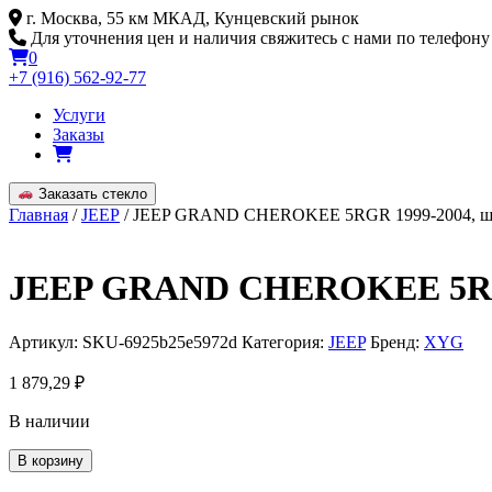
Skip
г. Москва, 55 км МКАД, Кунцевский рынок
to
Для уточнения цен и наличия свяжитесь с нами по телефону
content
0
+7 (916) 562-92-77
Услуги
Заказы
Заказать стекло
Главная
/
JEEP
/ JEEP GRAND CHEROKEE 5RGR 1999-2004, ш
JEEP GRAND CHEROKEE 5RGR
Артикул:
SKU-6925b25e5972d
Категория:
JEEP
Бренд:
XYG
1 879,29
₽
В наличии
Количество
В корзину
товара