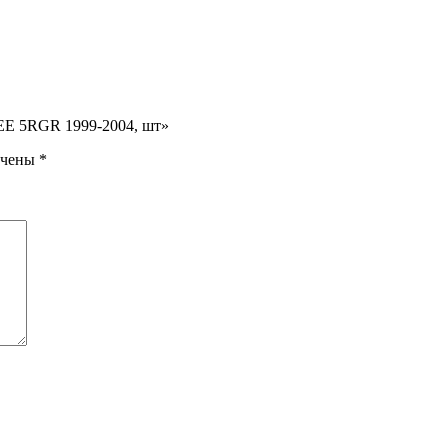
EE 5RGR 1999-2004, шт»
ечены
*