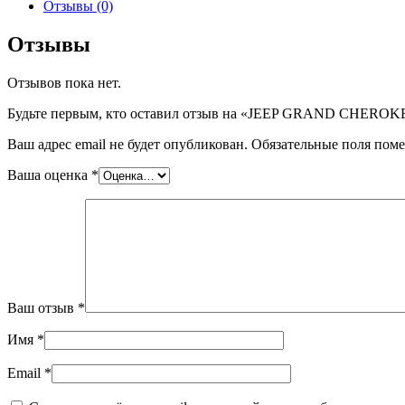
JEEP
Отзывы (0)
GRAND
CHEROKEE
Отзывы
5RGR
1999-
Отзывов пока нет.
2004,
шт
Будьте первым, кто оставил отзыв на «JEEP GRAND CHEROK
Ваш адрес email не будет опубликован.
Обязательные поля пом
Ваша оценка
*
Ваш отзыв
*
Имя
*
Email
*