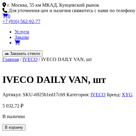
Skip
г. Москва, 55 км МКАД, Кунцевский рынок
to
Для уточнения цен и наличия свяжитесь с нами по телефону
content
0
+7 (916) 562-92-77
Услуги
Заказы
🚗
Заказать стекло
Главная
/
IVECO
/ IVECO DAILY VAN, шт
IVECO DAILY VAN, шт
Артикул:
SKU-6925b1ed17cb9
Категория:
IVECO
Бренд:
XYG
5 032,72
₽
В наличии
Количество
В корзину
товара