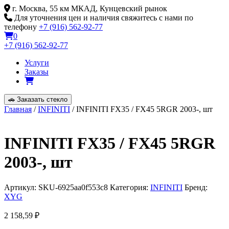
Skip
г. Москва, 55 км МКАД, Кунцевский рынок
to
Для уточнения цен и наличия свяжитесь с нами по
content
телефону
+7 (916) 562-92-77
0
+7 (916) 562-92-77
Услуги
Заказы
🚗
Заказать стекло
Главная
/
INFINITI
/ INFINITI FX35 / FX45 5RGR 2003-, шт
INFINITI FX35 / FX45 5RGR
2003-, шт
Артикул:
SKU-6925aa0f553c8
Категория:
INFINITI
Бренд:
XYG
2 158,59
₽