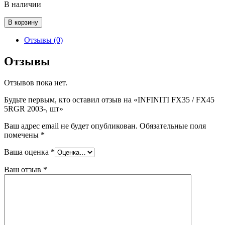
В наличии
Количество
В корзину
товара
INFINITI
Отзывы (0)
FX35
/
Отзывы
FX45
5RGR
Отзывов пока нет.
2003-,
шт
Будьте первым, кто оставил отзыв на «INFINITI FX35 / FX45
5RGR 2003-, шт»
Ваш адрес email не будет опубликован.
Обязательные поля
помечены
*
Ваша оценка
*
Ваш отзыв
*