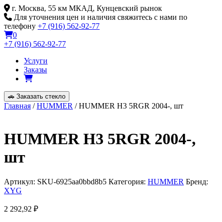
Skip
г. Москва, 55 км МКАД, Кунцевский рынок
to
Для уточнения цен и наличия свяжитесь с нами по
content
телефону
+7 (916) 562-92-77
0
+7 (916) 562-92-77
Услуги
Заказы
🚗
Заказать стекло
Главная
/
HUMMER
/ HUMMER H3 5RGR 2004-, шт
HUMMER H3 5RGR 2004-,
шт
Артикул:
SKU-6925aa0bbd8b5
Категория:
HUMMER
Бренд:
XYG
2 292,92
₽