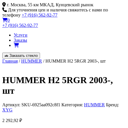
Skip
г. Москва, 55 км МКАД, Кунцевский рынок
to
Для уточнения цен и наличия свяжитесь с нами по
content
телефону
+7 (916) 562-92-77
0
+7 (916) 562-92-77
Услуги
Заказы
🚗
Заказать стекло
Главная
/
HUMMER
/ HUMMER H2 5RGR 2003-, шт
HUMMER H2 5RGR 2003-,
шт
Артикул:
SKU-6925aa092c8f1
Категория:
HUMMER
Бренд:
XYG
2 292,92
₽