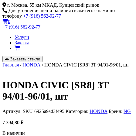
Skip
г. Москва, 55 км МКАД, Кунцевский рынок
to
Для уточнения цен и наличия свяжитесь с нами по
content
телефону
+7 (916) 562-92-77
0
+7 (916) 562-92-77
Услуги
Заказы
🚗
Заказать стекло
Главная
/
HONDA
/ HONDA CIVIC [SR8] 3T 94/01-96/01, шт
HONDA CIVIC [SR8] 3T
94/01-96/01, шт
Артикул:
SKU-6925a9ad3f495
Категория:
HONDA
Бренд:
NG
7 394,80
₽
В наличии