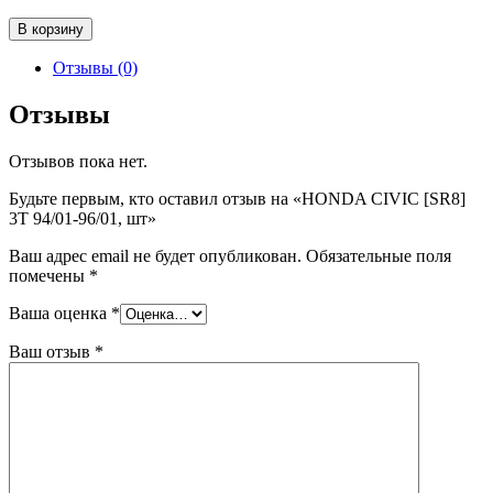
Количество
В корзину
товара
HONDA
Отзывы (0)
CIVIC
[SR8]
Отзывы
3T
94/01-
Отзывов пока нет.
96/01,
шт
Будьте первым, кто оставил отзыв на «HONDA CIVIC [SR8]
3T 94/01-96/01, шт»
Ваш адрес email не будет опубликован.
Обязательные поля
помечены
*
Ваша оценка
*
Ваш отзыв
*