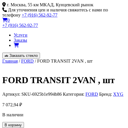
Skip
г. Москва, 55 км МКАД, Кунцевский рынок
to
Для уточнения цен и наличия свяжитесь с нами по
content
телефону
+7 (916) 562-92-77
0
+7 (916) 562-92-77
Услуги
Заказы
🚗
Заказать стекло
Главная
/
FORD
/ FORD TRANSIT 2VAN , шт
FORD TRANSIT 2VAN , шт
Артикул:
SKU-6925b1e994b86
Категория:
FORD
Бренд:
XYG
7 072,94
₽
В наличии
Количество
В корзину