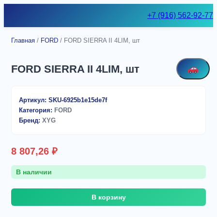
Skip
+7 (916) 562-92-77
to
content
Главная
/
FORD
/ FORD SIERRA II 4LIM, шт
FORD SIERRA II 4LIM, шт
Артикул:
SKU-6925b1e15de7f
Категория:
FORD
Бренд:
XYG
8 807,26
₽
В наличии
Количество
В корзину
товара
FORD