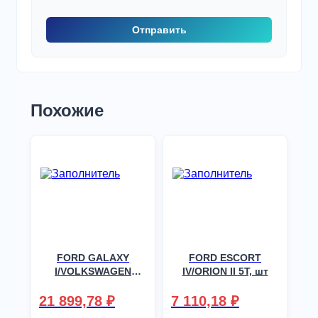
Похожие
FORD GALAXY
FORD ESCORT
I/VOLKSWAGEN
IV/ORION II 5T, шт
SHARAN I/SEAT
ALHAMBRA I MPV
21 899,78
₽
7 110,18
₽
(см. также 8548,