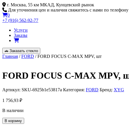
Skip
г. Москва, 55 км МКАД, Кунцевский рынок
to
Для уточнения цен и наличия свяжитесь с нами по телефону
content
0
+7 (916) 562-92-77
Услуги
Заказы
🚗
Заказать стекло
Главная
/
FORD
/ FORD FOCUS C-MAX MPV, шт
FORD FOCUS C-MAX MPV, 
Артикул:
SKU-6925b1e53817a
Категория:
FORD
Бренд:
XYG
1 756,93
₽
В наличии
Количество
В корзину
товара