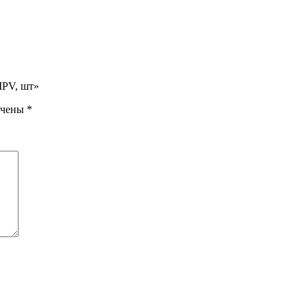
MPV, шт»
ечены
*