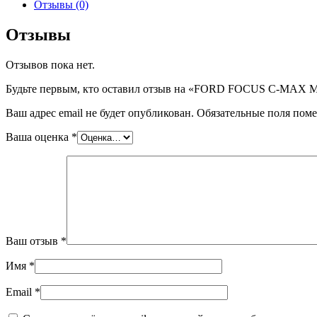
FORD
Отзывы (0)
FOCUS
C-
Отзывы
MAX
MPV,
Отзывов пока нет.
шт
Будьте первым, кто оставил отзыв на «FORD FOCUS C-MAX 
Ваш адрес email не будет опубликован.
Обязательные поля пом
Ваша оценка
*
Ваш отзыв
*
Имя
*
Email
*