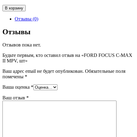
Количество
В корзину
товара
FORD
Отзывы (0)
FOCUS
C-
Отзывы
MAX
II
Отзывов пока нет.
MPV,
шт
Будьте первым, кто оставил отзыв на «FORD FOCUS C-MAX
II MPV, шт»
Ваш адрес email не будет опубликован.
Обязательные поля
помечены
*
Ваша оценка
*
Ваш отзыв
*