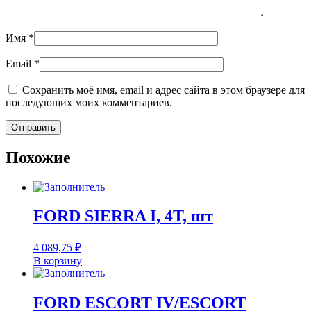
Имя
*
Email
*
Сохранить моё имя, email и адрес сайта в этом браузере для
последующих моих комментариев.
Похожие
FORD SIERRA I, 4T, шт
4 089,75
₽
В корзину
FORD ESCORT IV/ESCORT