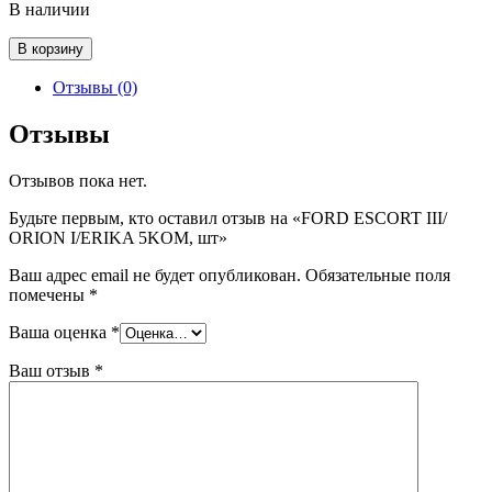
В наличии
Количество
В корзину
товара
FORD
Отзывы (0)
ESCORT
III/
Отзывы
ORION
I/ERIKA
Отзывов пока нет.
5KOM,
шт
Будьте первым, кто оставил отзыв на «FORD ESCORT III/
ORION I/ERIKA 5KOM, шт»
Ваш адрес email не будет опубликован.
Обязательные поля
помечены
*
Ваша оценка
*
Ваш отзыв
*