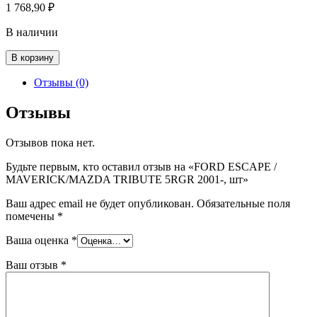
1 768,90
₽
В наличии
Количество
В корзину
товара
FORD
Отзывы (0)
ESCAPE
/
Отзывы
MAVERICK/MAZDA
TRIBUTE
Отзывов пока нет.
5RGR
2001-,
Будьте первым, кто оставил отзыв на «FORD ESCAPE /
шт
MAVERICK/MAZDA TRIBUTE 5RGR 2001-, шт»
Ваш адрес email не будет опубликован.
Обязательные поля
помечены
*
Ваша оценка
*
Ваш отзыв
*