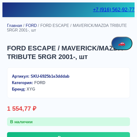
Skip
+7 (916) 562-92-77
to
content
Главная
/
FORD
/ FORD ESCAPE / MAVERICK/MAZDA TRIBUTE
5RGR 2001-, шт
FORD ESCAPE / MAVERICK/MAZDA
TRIBUTE 5RGR 2001-, шт
Артикул:
SKU-6925b1e3dddab
Категория:
FORD
Бренд:
XYG
1 554,77
₽
В наличии
Количество