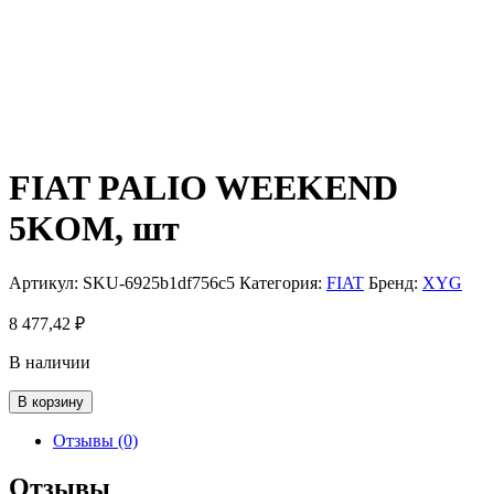
FIAT PALIO WEEKEND
5KOM, шт
Артикул:
SKU-6925b1df756c5
Категория:
FIAT
Бренд:
XYG
8 477,42
₽
В наличии
Количество
В корзину
товара
FIAT
Отзывы (0)
PALIO
WEEKEND
Отзывы