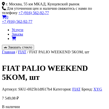
Skip
г. Москва, 55 км МКАД, Кунцевский рынок
to
Для уточнения цен и наличия свяжитесь с нами по
content
телефону
+7 (916) 562-92-77
0
+7 (916) 562-92-77
Услуги
Заказы
🚗
Заказать стекло
Главная
/
FIAT
/ FIAT PALIO WEEKEND 5KOM, шт
FIAT PALIO WEEKEND
5KOM, шт
Артикул:
SKU-6925b1df617b4
Категория:
FIAT
Бренд:
XYG
7 549,08
₽
В наличии