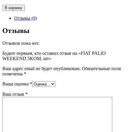
Количество
В корзину
товара
FIAT
Отзывы (0)
PALIO
WEEKEND
Отзывы
5KOM,
шт
Отзывов пока нет.
Будьте первым, кто оставил отзыв на «FIAT PALIO
WEEKEND 5KOM, шт»
Ваш адрес email не будет опубликован.
Обязательные поля
помечены
*
Ваша оценка
*
Ваш отзыв
*