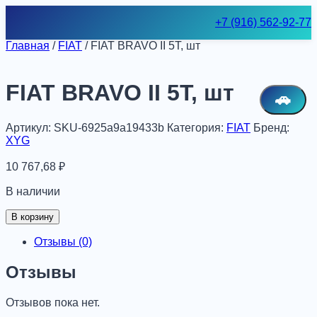
Skip
+7 (916) 562-92-77
to
content
Главная
/
FIAT
/ FIAT BRAVO II 5T, шт
FIAT BRAVO II 5T, шт
🚗
Артикул:
SKU-6925a9a19433b
Категория:
FIAT
Бренд:
XYG
10 767,68
₽
В наличии
Количество
В корзину
товара
FIAT
Отзывы (0)
BRAVO
II
Отзывы
5T,
шт
Отзывов пока нет.