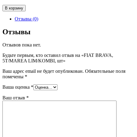
Количество
В корзину
товара
FIAT
Отзывы (0)
BRAVA,
5T/MAREA
Отзывы
LIM/KOMBI,
шт
Отзывов пока нет.
Будьте первым, кто оставил отзыв на «FIAT BRAVA,
5T/MAREA LIM/KOMBI, шт»
Ваш адрес email не будет опубликован.
Обязательные поля
помечены
*
Ваша оценка
*
Ваш отзыв
*