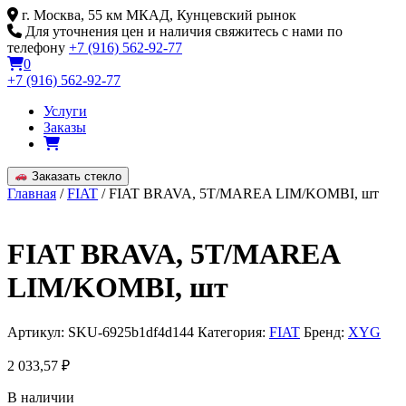
Skip
г. Москва, 55 км МКАД, Кунцевский рынок
to
Для уточнения цен и наличия свяжитесь с нами по
content
телефону
+7 (916) 562-92-77
0
+7 (916) 562-92-77
Услуги
Заказы
Заказать стекло
Главная
/
FIAT
/ FIAT BRAVA, 5T/MAREA LIM/KOMBI, шт
FIAT BRAVA, 5T/MAREA
LIM/KOMBI, шт
Артикул:
SKU-6925b1df4d144
Категория:
FIAT
Бренд:
XYG
2 033,57
₽
В наличии