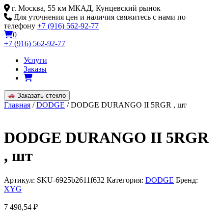
Skip
г. Москва, 55 км МКАД, Кунцевский рынок
to
Для уточнения цен и наличия свяжитесь с нами по
content
телефону
+7 (916) 562-92-77
0
+7 (916) 562-92-77
Услуги
Заказы
Заказать стекло
Главная
/
DODGE
/ DODGE DURANGO II 5RGR , шт
DODGE DURANGO II 5RGR
, шт
Артикул:
SKU-6925b2611f632
Категория:
DODGE
Бренд:
XYG
7 498,54
₽