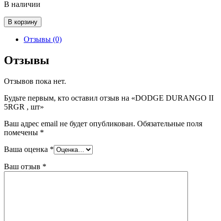
В наличии
Количество
В корзину
товара
DODGE
Отзывы (0)
DURANGO
II
Отзывы
5RGR
,
Отзывов пока нет.
шт
Будьте первым, кто оставил отзыв на «DODGE DURANGO II
5RGR , шт»
Ваш адрес email не будет опубликован.
Обязательные поля
помечены
*
Ваша оценка
*
Ваш отзыв
*