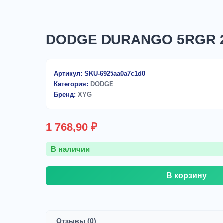
DODGE DURANGO 5RGR 2
Артикул:
SKU-6925aa0a7c1d0
Категория:
DODGE
Бренд:
XYG
1 768,90
₽
В наличии
Количество
В корзину
товара
DODGE
DURANGO
5RGR
2004-,
Отзывы (0)