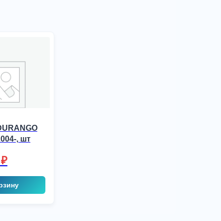
DURANGO
004-, шт
0
₽
рзину