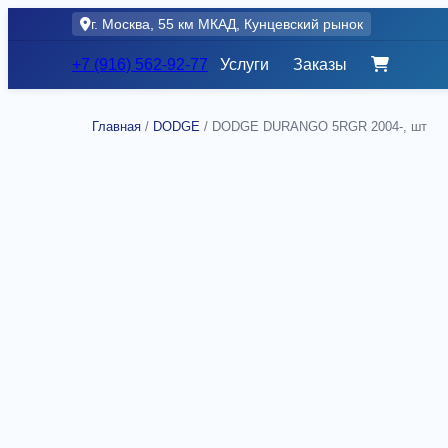
Skip
г. Москва, 55 км МКАД, Кунцевский рынок
to
content
+7 (916) 562-92-77
Услуги
Заказы
Главная
/
DODGE
/ DODGE DURANGO 5RGR 2004-, шт