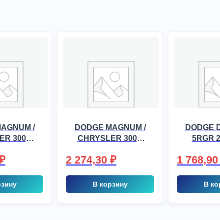
AGNUM /
DODGE MAGNUM /
DODGE 
ER 300C
CHRYSLER 300C
5RGR 2
005-, шт
KOMBI 2005-, шт
₽
2 274,30
₽
1 768,9
рзину
В корзину
В ко