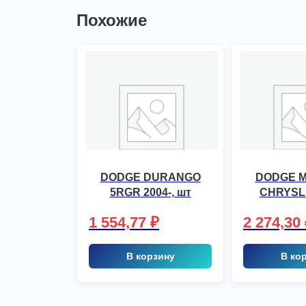
Похожие
DODGE DURANGO
DODGE M
5RGR 2004-, шт
CHRYSL
KOMBI 2
1 554,77
₽
2 274,30
В корзину
В ко