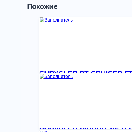
Похожие
CHRYSLER PT CRUISER 5T 
1 879,29
₽
CHRYSLER CIRRUS 4SED 19