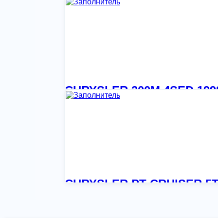
1 554,77
₽
CHRYSLER 300M 4SED 1998
1 554,77
₽
CHRYSLER PT CRUISER 5T 
1 554,77
₽