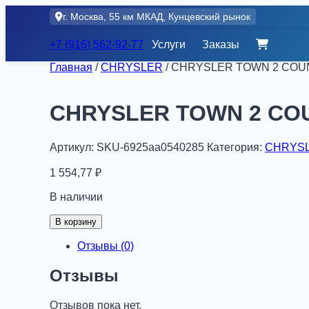
Skip
г. Москва, 55 км МКАД, Кунцевский рынок
to
content
+7 (916) 562-92-77
Услуги
Заказы
Главная
/
CHRYSLER
/ CHRYSLER TOWN 2 COUN
CHRYSLER TOWN 2 COUN
Артикул:
SKU-6925aa0540285
Категория:
CHRYS
1 554,77
₽
В наличии
Количество
В корзину
товара
CHRYSLER
Отзывы (0)
TOWN
2
Отзывы
COUNTRY
MPV
Отзывов пока нет.
01/05-,