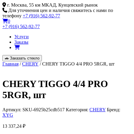
Skip
г. Москва, 55 км МКАД, Кунцевский рынок
to
Для уточнения цен и наличия свяжитесь с нами по
content
телефону
+7 (916) 562-92-77
0
+7 (916) 562-92-77
Услуги
Заказы
🚗
Заказать стекло
Главная
/
CHERY
/ CHERY TIGGO 4/4 PRO 5RGR, шт
CHERY TIGGO 4/4 PRO
5RGR, шт
Артикул:
SKU-6925b25cdb517
Категория:
CHERY
Бренд:
XYG
13 337,24
₽