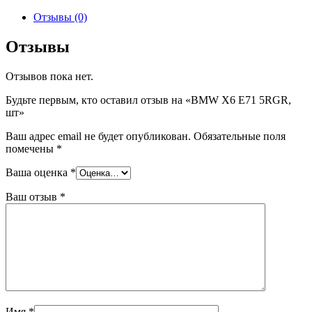
товара
BMW
Отзывы (0)
X6
E71
Отзывы
5RGR,
шт
Отзывов пока нет.
Будьте первым, кто оставил отзыв на «BMW X6 E71 5RGR,
шт»
Ваш адрес email не будет опубликован.
Обязательные поля
помечены
*
Ваша оценка
*
Ваш отзыв
*
Имя
*