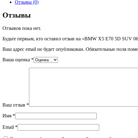
BMW
Отзывы (0)
X5
E70
Отзывы
5D
SUV
Отзывов пока нет.
06-
13
Будьте первым, кто оставил отзыв на «BMW X5 E70 5D SUV
RDR
GN
Ваш адрес email не будет опубликован.
Обязательные поля пом
TC
ABSORBING
Ваша оценка
*
1
HOLE,
шт
Ваш отзыв
*
Имя
*
Email
*