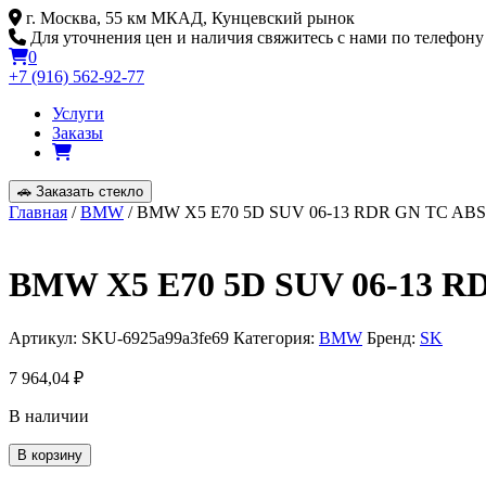
Skip
г. Москва, 55 км МКАД, Кунцевский рынок
to
Для уточнения цен и наличия свяжитесь с нами по телефону
content
0
+7 (916) 562-92-77
Услуги
Заказы
🚗
Заказать стекло
Главная
/
BMW
/ BMW X5 E70 5D SUV 06-13 RDR GN TC AB
BMW X5 E70 5D SUV 06-13 
Артикул:
SKU-6925a99a3fe69
Категория:
BMW
Бренд:
SK
7 964,04
₽
В наличии
Количество
В корзину
товара