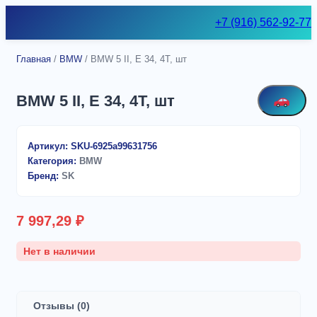
Skip
+7 (916) 562-92-77
to
content
Главная
/
BMW
/ BMW 5 II, E 34, 4T, шт
BMW 5 II, E 34, 4T, шт
Артикул:
SKU-6925a99631756
Категория:
BMW
Бренд:
SK
7 997,29
₽
Нет в наличии
Отзывы (0)