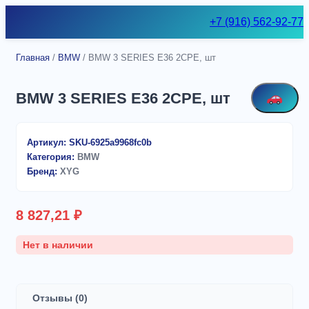
Skip
+7 (916) 562-92-77
to
content
Главная
/
BMW
/ BMW 3 SERIES E36 2CPE, шт
BMW 3 SERIES E36 2CPE, шт
Артикул:
SKU-6925a9968fc0b
Категория:
BMW
Бренд:
XYG
8 827,21
₽
Нет в наличии
Отзывы (0)