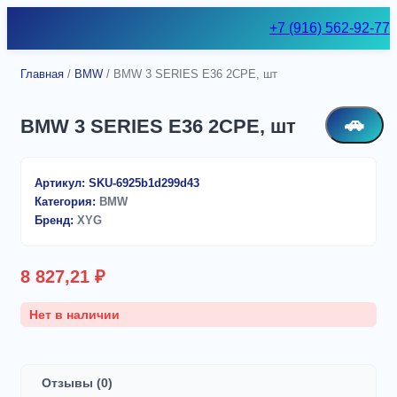
Skip
+7 (916) 562-92-77
to
content
Главная
/
BMW
/ BMW 3 SERIES E36 2CPE, шт
🚗
BMW 3 SERIES E36 2CPE, шт
Артикул:
SKU-6925b1d299d43
Категория:
BMW
Бренд:
XYG
8 827,21
₽
Нет в наличии
Отзывы (0)