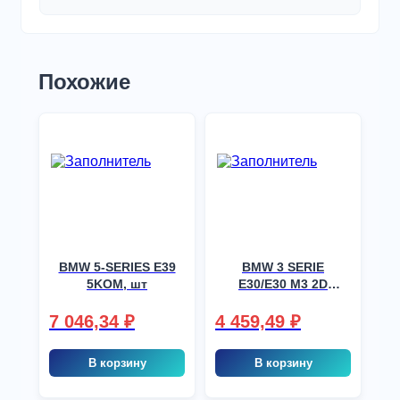
Похожие
BMW 5-SERIES E39
BMW 3 SERIE
5KOM, шт
E30/E30 M3 2D
SED/2D CPE 83-93
FDR CLEAR (88-90),
7 046,34
₽
4 459,49
₽
шт
В корзину
В корзину