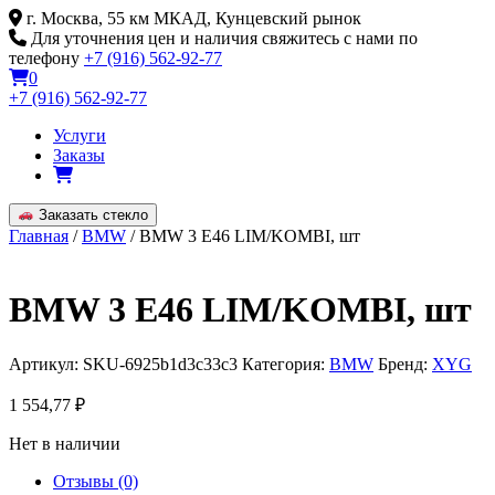
Skip
г. Москва, 55 км МКАД, Кунцевский рынок
to
Для уточнения цен и наличия свяжитесь с нами по
content
телефону
+7 (916) 562-92-77
0
+7 (916) 562-92-77
Услуги
Заказы
Заказать стекло
Главная
/
BMW
/ BMW 3 E46 LIM/KOMBI, шт
BMW 3 E46 LIM/KOMBI, шт
Артикул:
SKU-6925b1d3c33c3
Категория:
BMW
Бренд:
XYG
1 554,77
₽
Нет в наличии
Отзывы (0)