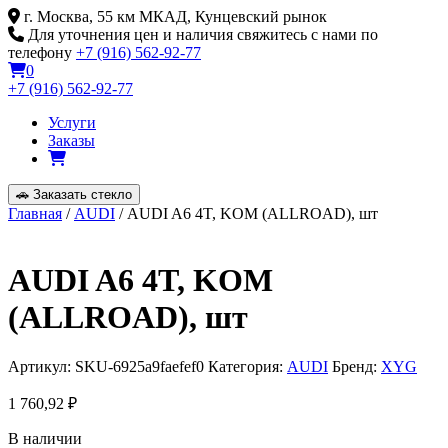
Skip
г. Москва, 55 км МКАД, Кунцевский рынок
to
Для уточнения цен и наличия свяжитесь с нами по
content
телефону
+7 (916) 562-92-77
0
+7 (916) 562-92-77
Услуги
Заказы
🚗
Заказать стекло
Главная
/
AUDI
/ AUDI A6 4T, KOM (ALLROAD), шт
AUDI A6 4T, KOM
(ALLROAD), шт
Артикул:
SKU-6925a9faefef0
Категория:
AUDI
Бренд:
XYG
1 760,92
₽
В наличии