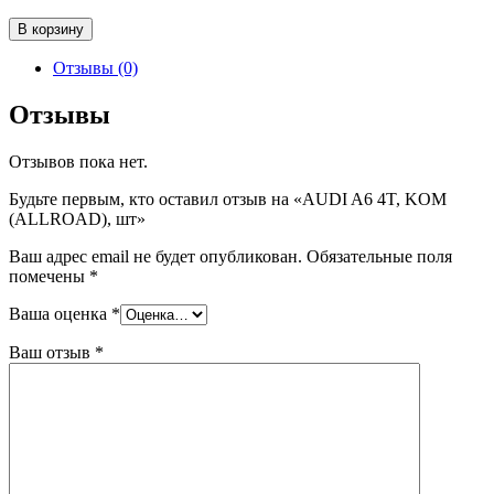
Количество
В корзину
товара
AUDI
Отзывы (0)
A6
4T,
Отзывы
KOM
(ALLROAD),
Отзывов пока нет.
шт
Будьте первым, кто оставил отзыв на «AUDI A6 4T, KOM
(ALLROAD), шт»
Ваш адрес email не будет опубликован.
Обязательные поля
помечены
*
Ваша оценка
*
Ваш отзыв
*