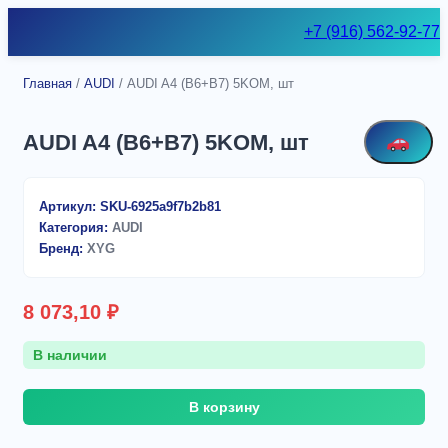
Skip
+7 (916) 562-92-77
to
content
Главная
/
AUDI
/ AUDI A4 (B6+B7) 5KOM, шт
AUDI A4 (B6+B7) 5KOM, шт
Артикул:
SKU-6925a9f7b2b81
Категория:
AUDI
Бренд:
XYG
8 073,10
₽
В наличии
Количество
В корзину
товара
AUDI