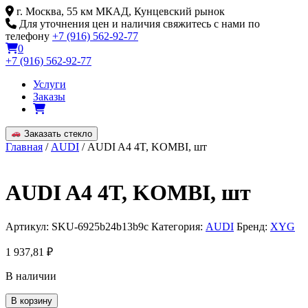
Skip
г. Москва, 55 км МКАД, Кунцевский рынок
to
Для уточнения цен и наличия свяжитесь с нами по
content
телефону
+7 (916) 562-92-77
0
+7 (916) 562-92-77
Услуги
Заказы
Заказать стекло
Главная
/
AUDI
/ AUDI A4 4T, KOMBI, шт
AUDI A4 4T, KOMBI, шт
Артикул:
SKU-6925b24b13b9c
Категория:
AUDI
Бренд:
XYG
1 937,81
₽
В наличии
Количество
В корзину