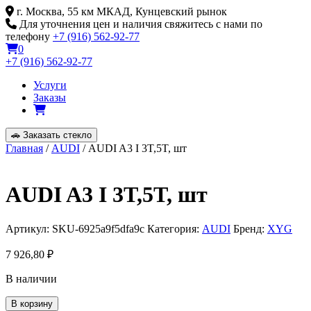
Skip
г. Москва, 55 км МКАД, Кунцевский рынок
to
Для уточнения цен и наличия свяжитесь с нами по
content
телефону
+7 (916) 562-92-77
0
+7 (916) 562-92-77
Услуги
Заказы
🚗
Заказать стекло
Главная
/
AUDI
/ AUDI A3 I 3T,5T, шт
AUDI A3 I 3T,5T, шт
Артикул:
SKU-6925a9f5dfa9c
Категория:
AUDI
Бренд:
XYG
7 926,80
₽
В наличии
Количество
В корзину