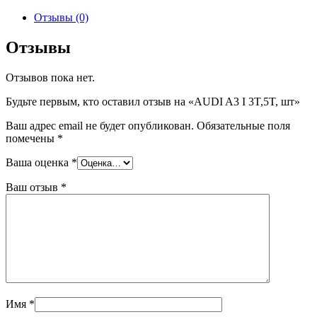
товара
AUDI
Отзывы (0)
A3
I
Отзывы
3T,5T,
шт
Отзывов пока нет.
Будьте первым, кто оставил отзыв на «AUDI A3 I 3T,5T, шт»
Ваш адрес email не будет опубликован.
Обязательные поля
помечены
*
Ваша оценка
*
Ваш отзыв
*
Имя
*