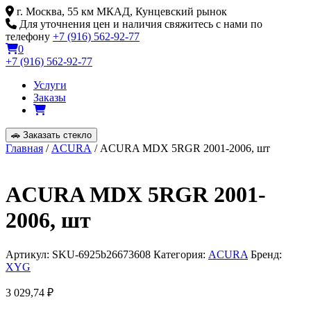
Skip
г. Москва, 55 км МКАД, Кунцевский рынок
to
Для уточнения цен и наличия свяжитесь с нами по
content
телефону
+7 (916) 562-92-77
0
+7 (916) 562-92-77
Услуги
Заказы
🚗
Заказать стекло
Главная
/
ACURA
/ ACURA MDX 5RGR 2001-2006, шт
ACURA MDX 5RGR 2001-
2006, шт
Артикул:
SKU-6925b26673608
Категория:
ACURA
Бренд:
XYG
3 029,74
₽