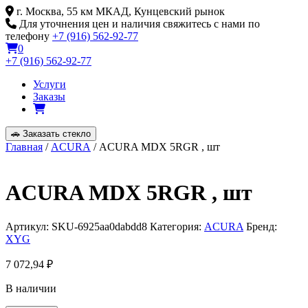
Skip
г. Москва, 55 км МКАД, Кунцевский рынок
to
Для уточнения цен и наличия свяжитесь с нами по
content
телефону
+7 (916) 562-92-77
0
+7 (916) 562-92-77
Услуги
Заказы
🚗
Заказать стекло
Главная
/
ACURA
/ ACURA MDX 5RGR , шт
ACURA MDX 5RGR , шт
Артикул:
SKU-6925aa0dabdd8
Категория:
ACURA
Бренд:
XYG
7 072,94
₽
В наличии