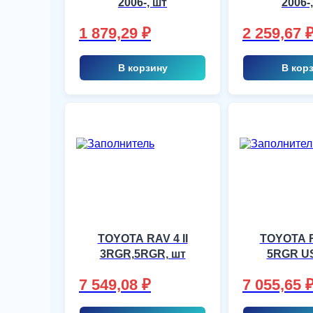
2006-, шт
2006-
1 879,29
₽
2 259,67
В корзину
В кор
TOYOTA RAV 4 II
TOYOTA RA
3RGR,5RGR, шт
5RGR US
7 549,08
₽
7 055,65