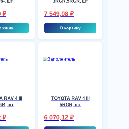
6-, шт
3RGR,5RGR, шт
0
₽
7 549,08
₽
орзину
В корзину
 RAV 4 III
TOYOTA RAV 4 III
GR, шт
5RGR, шт
2
₽
6 070,12
₽