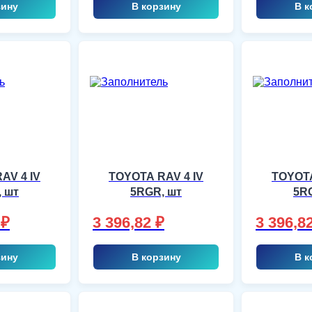
зину
В корзину
В к
AV 4 IV
TOYOTA RAV 4 IV
TOYOTA
 шт
5RGR, шт
5R
6
₽
3 396,82
₽
3 396,8
зину
В корзину
В к