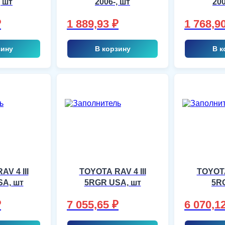
, шт
2006-, шт
200
₽
1 889,93
₽
1 768,9
зину
В корзину
В к
V 4 III
TOYOTA RAV 4 III
TOYOTA
A, шт
5RGR USA, шт
5R
₽
7 055,65
₽
6 070,1