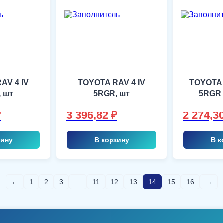
AV 4 IV
TOYOTA RAV 4 IV
TOYOTA
 шт
5RGR, шт
5RGR 
₽
3 396,82
₽
2 274,3
зину
В корзину
В к
←
1
2
3
…
11
12
13
14
15
16
→