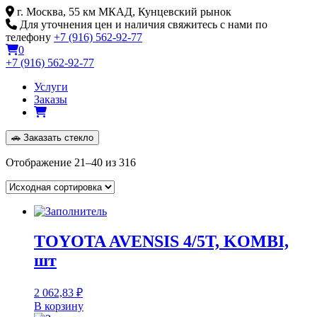
Skip
г. Москва, 55 км МКАД, Кунцевский рынок
to
Для уточнения цен и наличия свяжитесь с нами по
content
телефону
+7 (916) 562-92-77
0
+7 (916) 562-92-77
Услуги
Заказы
🚗
Заказать стекло
Отображение 21–40 из 316
TOYOTA AVENSIS 4/5T, KOMBI,
шт
2 062,83
₽
В корзину