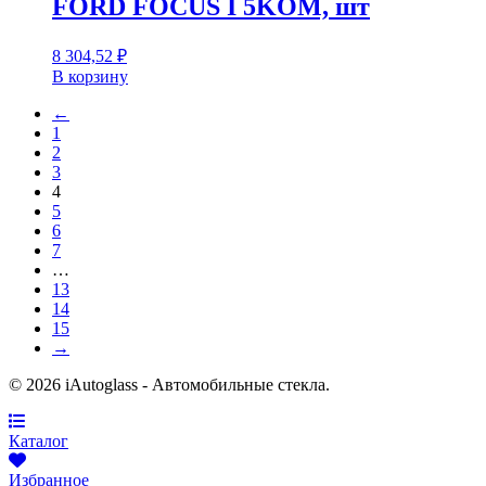
FORD FOCUS I 5KOM, шт
8 304,52
₽
В корзину
←
1
2
3
4
5
6
7
…
13
14
15
→
© 2026 iAutoglass - Автомобильные стекла.
Каталог
Избранное