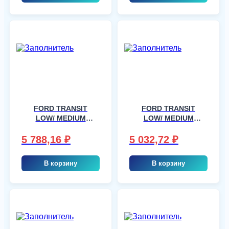
FORD TRANSIT
FORD TRANSIT
LOW/ MEDIUM
LOW/ MEDIUM
ROOF/ HIGH ROOF
ROOF/ HIGH ROOF
2VAN,3VAN,4VAN
2VAN,3VAN,4VAN
5 788,16
₽
5 032,72
₽
(см. также 3773),
(см. также 3773),
шт
шт
В корзину
В корзину