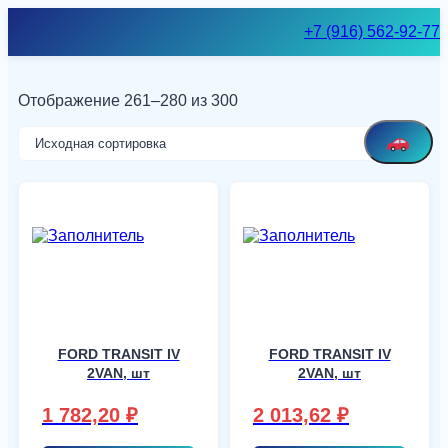
Skip
+7 (916) 562-92-77
to
content
Отображение 261–280 из 300
FORD TRANSIT IV
FORD TRANSIT IV
2VAN, шт
2VAN, шт
1 782,20
₽
2 013,62
₽