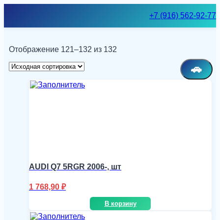
Skip
+7 (916) 562-92-77
to
content
Отображение 121–132 из 132
🚗
AUDI Q7 5RGR 2006-, шт
1 768,90
₽
В корзину