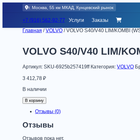
Skip
г. Москва, 55 км МКАД, Кунцевский рынок
to
content
+7 (916) 562-92-77
Услуги
Заказы
Главная
/
VOLVO
/ VOLVO S40/V40 LIM/KOMBI (WS
VOLVO S40/V40 LIM/KOM
Артикул:
SKU-6925b257419ff
Категория:
VOLVO
Б
3 412,78
₽
В наличии
Количество
В корзину
товара
VOLVO
Отзывы (0)
S40/V40
LIM/KOMBI
Отзывы
(WS8824),
шт
Отзывов пока нет.