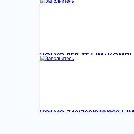
7 498,54
₽
VOLVO 850 4T LIM+KOMBI 
1 258,18
₽
VOLVO 740/760/940/960 LI
4 976,86
₽