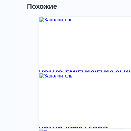
Похожие
VOLVO FM/FH12/FH16 2LKW B
7 110,18
₽
VOLVO XC90 I 5RGR , шт