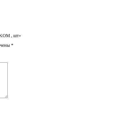
5KOM , шт»
ечены
*