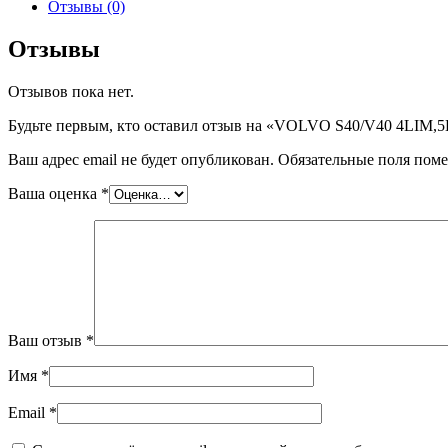
VOLVO
Отзывы (0)
S40/V40
4LIM,5KOM
Отзывы
,
шт
Отзывов пока нет.
Будьте первым, кто оставил отзыв на «VOLVO S40/V40 4LIM,
Ваш адрес email не будет опубликован.
Обязательные поля пом
Ваша оценка
*
Ваш отзыв
*
Имя
*
Email
*