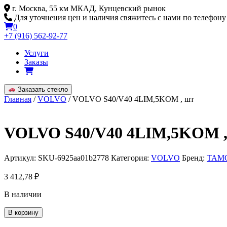
Skip
г. Москва, 55 км МКАД, Кунцевский рынок
to
Для уточнения цен и наличия свяжитесь с нами по телефону
content
0
+7 (916) 562-92-77
Услуги
Заказы
Заказать стекло
Главная
/
VOLVO
/ VOLVO S40/V40 4LIM,5KOM , шт
VOLVO S40/V40 4LIM,5KOM ,
Артикул:
SKU-6925aa01b2778
Категория:
VOLVO
Бренд:
TAM
3 412,78
₽
В наличии
Количество
В корзину
товара