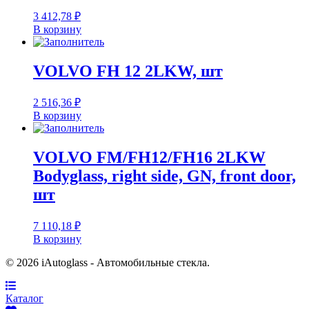
3 412,78
₽
В корзину
VOLVO FH 12 2LKW, шт
2 516,36
₽
В корзину
VOLVO FM/FH12/FH16 2LKW
Bodyglass, right side, GN, front door,
шт
7 110,18
₽
В корзину
© 2026 iAutoglass - Автомобильные стекла.
Каталог