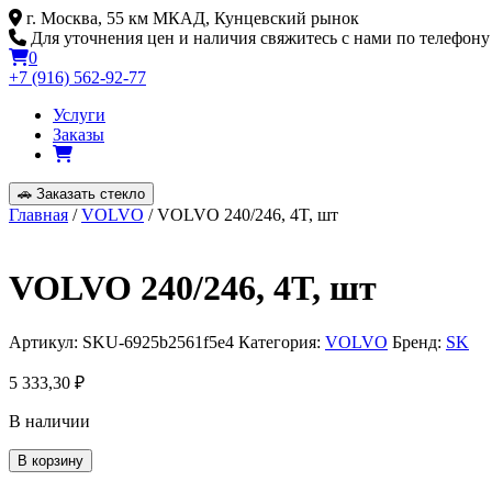
Skip
г. Москва, 55 км МКАД, Кунцевский рынок
to
Для уточнения цен и наличия свяжитесь с нами по телефону
content
0
+7 (916) 562-92-77
Услуги
Заказы
🚗
Заказать стекло
Главная
/
VOLVO
/ VOLVO 240/246, 4T, шт
VOLVO 240/246, 4T, шт
Артикул:
SKU-6925b2561f5e4
Категория:
VOLVO
Бренд:
SK
5 333,30
₽
В наличии
Количество
В корзину
товара